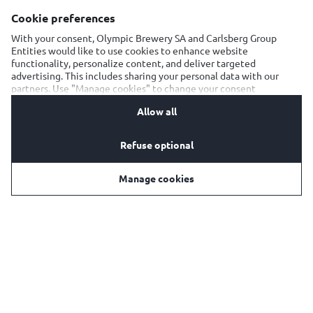
καλλιεργητές. Η σταθερή προσήλωση σε όλα τα
παραπάνω διασφαλίζει και την σταθερά κορυφαία
Cookie preferences
ποιότητά της .
With your consent, Olympic Brewery SA and Carlsberg Group
Entities would like to use cookies to enhance website
functionality, personalize content, and deliver targeted
advertising. This includes sharing your personal data with our
partners. Use "Manage cookies" to change your consent
preferences anytime. See our
Cookie Notification
&
Privacy
Allow all
Notification
for details.
Refuse optional
Manage cookies
Λυκίσκος
Ο λυκίσκος είναι «ψυχή» της Kaiser, το συστατικό