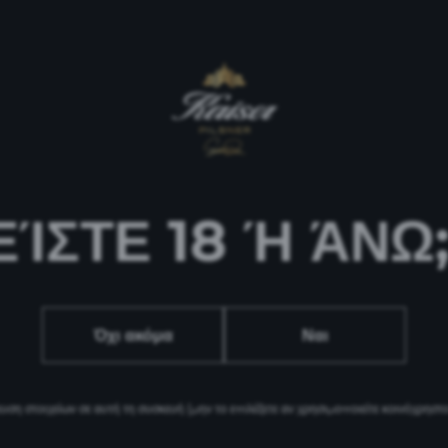
ΕΊΣΤΕ 18 Ή ΆΝΩ
Όχι ακόμα
Ναι
ters” σας καλωσορίζουν! Εδώ θα ανακαλύψετε τις πιο λ
ση στοιχείων σε αυτή τη συσκευή
(μην το επιλέξετε αν χρησιμοποιείτε κοινόχρηστ
ιρός του απόλυτου BBQ Master, Γιώργου Τσούλη, παρέα 
 παγωμένες Kaiser. Απολαύστε όλα τα επεισόδια της σει