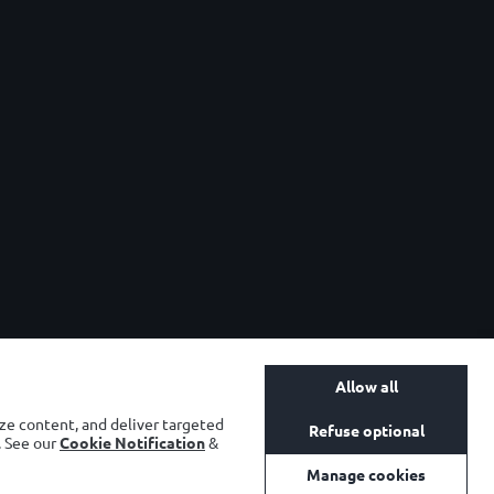
Tel: +302106675200
E-mail:
kaiserbeer@olympicbrewery.gr
ΓΕΜΗ: 46596022000
Allow all
ze content, and deliver targeted
Refuse optional
. See our
Cookie Notification
&
Manage cookies