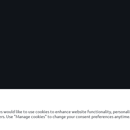
mahawk, παρέα με τον Βασίλη Μπισμπίκη
a & Prosciutto, παρέα με την Ευαγγελία Συριοπούλου
άφραγμα με σπαράγγια, παρέα με τον Αντώνη Κισκήρα
πουρέ γλυκοπατάτας, παρέα με τη Μαντώ Γαστεράτου
, παρέα με τον Ηλία Μπόγδανο
OLYMPIC BREWERY SA
Ελαιών 59,
145 64, Νέα Κηφισιά
Ελλάδα
 would like to use cookies to enhance website functionality, personali
tners. Use "Manage cookies" to change your consent preferences anytime