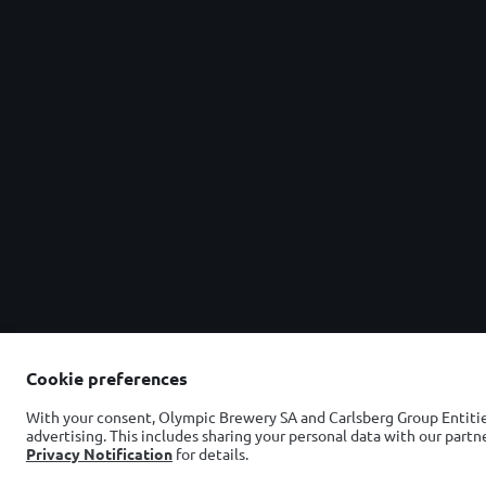
Μοσχαρίσια To
Pizza Tartufat
Μοσχαρίσιο δι
Κοτόπουλο με 
Smash Burgers
Όροι Χρήσης
Πολιτική Προστασίας Προσωπικών Δεδομένων
Πολιτική Αποδεκτής Χρήσης
Πολιτική cookies
Υπεύθυνη Κατανάλωση
Cookie preferences
SpeakUp
Ρυθμίσεις Cookies
With your consent, Olympic Brewery SA and Carlsberg Group Entities
advertising. This includes sharing your personal data with our par
Privacy Notification
for details.